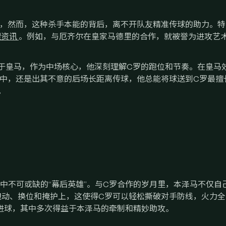
称，然而，这种杀手本能的背后，离不开队友精准传球的助力。特
理资讯
。例如，与厄齐尔在皇家马德里的合作，就被誉为进攻艺
作战于皇马，作为中场核心，他深刻理解C罗的跑位和节奏。在皇马
中，还是出其不意的后场长距离传球，他总能将球送到C罗最擅
。
涯中不可或缺的“幕后英雄”。与C罗合作的岁月里，本泽马不仅
、换位和掩护上，这使得C罗可以轻松撕破对手防线，火力全开。在
赛进球，其中多次得益于本泽马的牵制和精妙助攻。