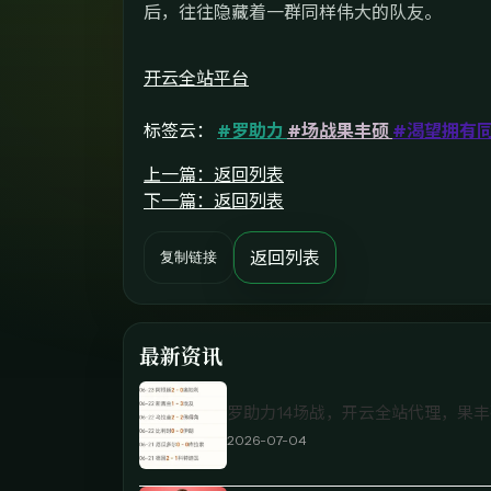
后，往往隐藏着一群同样伟大的队友。
开云全站平台
标签云：
#罗助力
#场战果丰硕
#渴望拥有
上一篇：返回列表
下一篇：返回列表
返回列表
复制链接
最新资讯
罗助力14场战，开云全站代理，果
2026-07-04