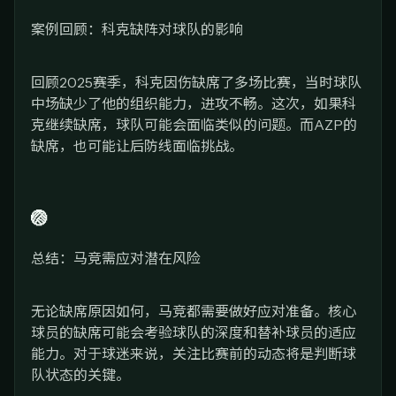
案例回顾：科克缺阵对球队的影响
回顾2025赛季，科克因伤缺席了多场比赛，当时球队
中场缺少了他的组织能力，进攻不畅。这次，如果科
克继续缺席，球队可能会面临类似的问题。而AZP的
缺席，也可能让后防线面临挑战。
🏐
总结：马竞需应对潜在风险
无论缺席原因如何，马竞都需要做好应对准备。核心
球员的缺席可能会考验球队的深度和替补球员的适应
能力。对于球迷来说，关注比赛前的动态将是判断球
队状态的关键。