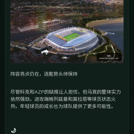
阵容亮点仍在，连胜势头待保持
尽管科克和AZP的缺席让人担忧，但马竞的整体实力
依然强劲。进攻端格列兹曼和莫拉塔等球员状态火
热，年轻球员的成长也为球队提供了更多可能性。
🌙