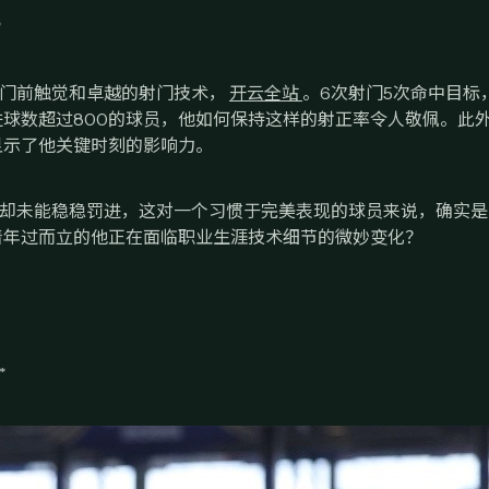
*
的门前触觉和卓越的射门技术，
开云全站
。6次射门5次命中目
球数超过800的球员，他如何保持这样的射正率令人敬佩。此
显示了他关键时刻的影响力。
罗却未能稳稳罚进，这对一个习惯于完美表现的球员来说，确实
着年过而立的他正在面临职业生涯技术细节的微妙变化？
*