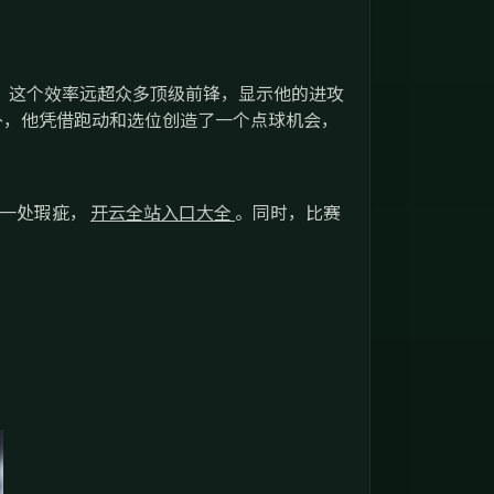
标，这个效率远超众多顶级前锋，显示他的进攻
外，他凭借跑动和选位创造了一个点球机会，
是一处瑕疵，
开云全站入口大全
。同时，比赛