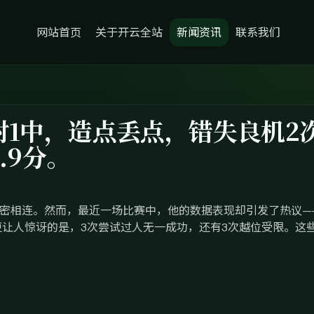
网站首页
关于开云全站
新闻资讯
联系我们
射1中，造点丢点，错失良机2
.9分。
密相连。然而，最近一场比赛中，他的数据表现却引发了热议——
让人惊讶的是，3次尝试过人无一成功，还有3次越位受限。这