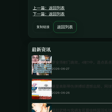
上一篇：返回列表
下一篇：返回列表
返回列表
复制链接
最新资讯
罗全场射门高效，4射1中，造点丢点
2026-06-27
基里奥斯带伤拼搏却遗憾出局，网球
2026-06-26
昆拉武特与宫崎友花晋级韩国羽毛球