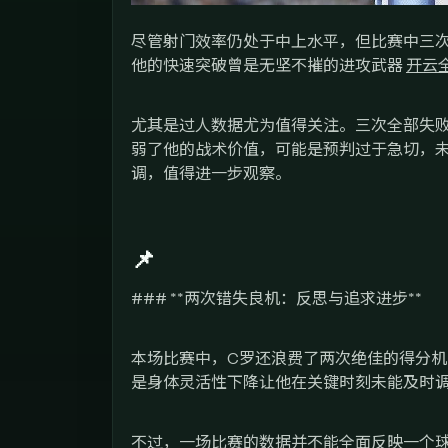
尽管射门效率仍处于中上水平，但比赛中三
他的快速突破曾是无坚不摧的进攻武器
开云
尤其是过人数据尤为值得关注。三次全部失
弱了他的战术价值，可能是预判过于急切，
调，值得进一步观察。
📌
### **两次错失良机：反思与追求进步**
本场比赛中，C罗还浪费了两次绝佳的得分
是身体灵活性下降让他在关键时刻未能及时调
不过，一场比赛的数据并不能全面反映一个