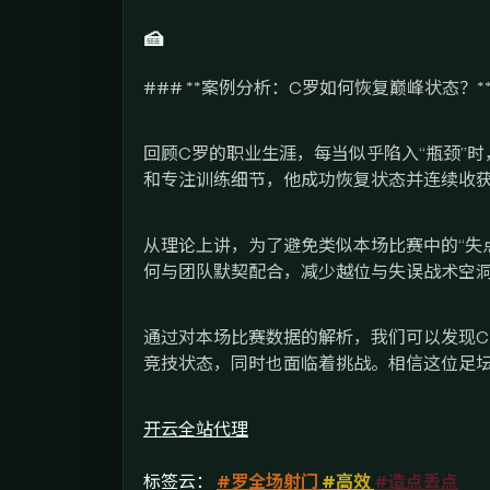
🍰
### **案例分析：C罗如何恢复巅峰状态？*
回顾C罗的职业生涯，每当似乎陷入“瓶颈”
和专注训练细节，他成功恢复状态并连续收
从理论上讲，为了避免类似本场比赛中的“失
何与团队默契配合，减少越位与失误战术空
通过对本场比赛数据的解析，我们可以发现
竞技状态，同时也面临着挑战。相信这位足
开云全站代理
标签云：
#罗全场射门
#高效
#造点丢点