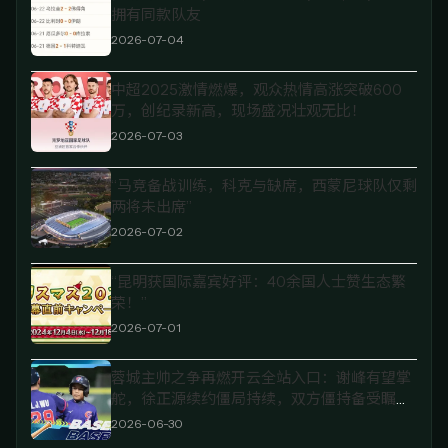
拥有同款队友
2026-07-04
中超2025激情燃爆，观众热情高涨突破600
万，创纪录新高，现场盛况壮观无比！
2026-07-03
“马竞备战训练，科克与缺席，西蒙尼球队仅剩
两将未出席”
2026-07-02
“昆明获国际嘉宾好评：40余国人士赞生态繁
荣！”
2026-07-01
蓉城主帅之争再燃开云全站入口：谢峰有望掌
舵，徐正源续约僵局持续，双方僵持备受瞩
目！
2026-06-30