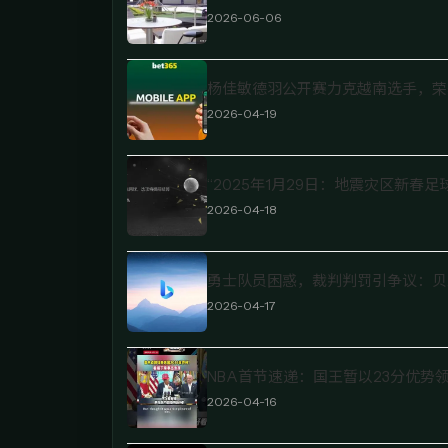
2026-06-06
杨佳敏德羽公开赛力克越南选手，荣
2026-04-19
“2025年1月29日：地震灾区新春
2026-04-18
勇士队员困惑，裁判判罚引争议：贝
2026-04-17
NBA首节速递：国王暂以23分优势
2026-04-16