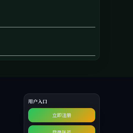
用户入口
立即注册
登录账号