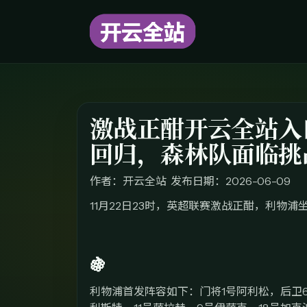
激战正酣开云全站入
回归，森林队面临挑
作者：开云全站 发布日期：2026-06-09
11月22日23时，英超联赛激战正酣，利物
🍇
利物浦首发阵容如下：门将1号阿利松，后卫6