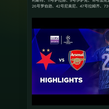
利斯特、11号萨拉赫、9号伊萨克、18号加
26号罗伯逊、42号尼奥尼、47号拉姆齐、7