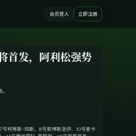
会员登入
立即注册
将首发，阿利松强势
晓。
7号柯蒂斯-琼斯、8号索博斯洛伊、10号麦卡