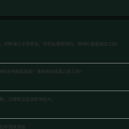
，利物浦三大将首发，阿利松强势回归，森林队面临挑战之战！
林转会传闻成定局？清洗操作成真几率几何？
联，对其职业生涯影响巨大。
—日体独家消息