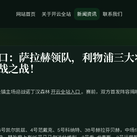
网站首页
关于开云全站
新闻资讯
联系我们
口：萨拉赫领队，利物浦三大
战之战！
浦坐镇主场迎战诺丁汉森林
开云全站入口
。赛前，双方首发阵容揭
号凯尔凯兹、4号范戴克、5号科纳特、38号赫拉芬贝赫，中场1