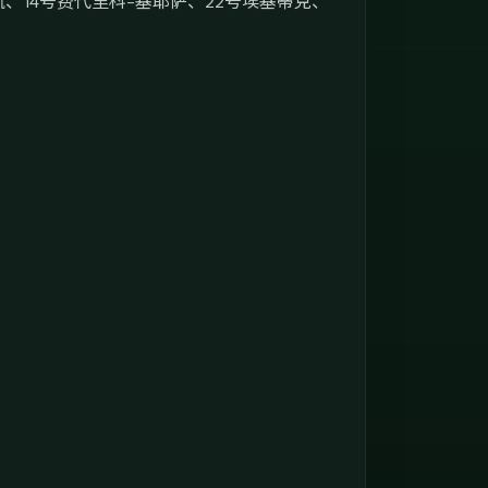
、14号费代里科-基耶萨、22号埃基蒂克、