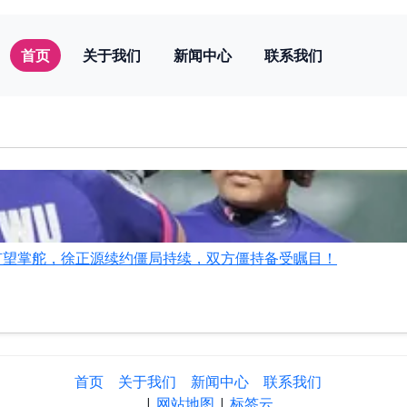
首页
关于我们
新闻中心
联系我们
有望掌舵，徐正源续约僵局持续，双方僵持备受瞩目！
首页
关于我们
新闻中心
联系我们
|
网站地图
|
标签云