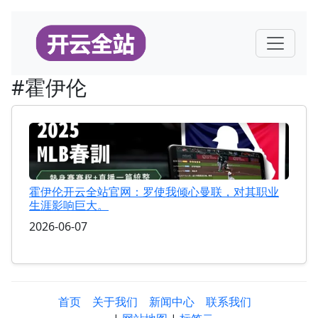
#霍伊伦
霍伊伦开云全站官网：罗使我倾心曼联，对其职业
生涯影响巨大。
2026-06-07
首页
关于我们
新闻中心
联系我们