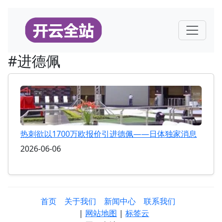
#进德佩
热刺欲以1700万欧报价引进德佩——日体独家消息
2026-06-06
首页
关于我们
新闻中心
联系我们
|
网站地图
|
标签云