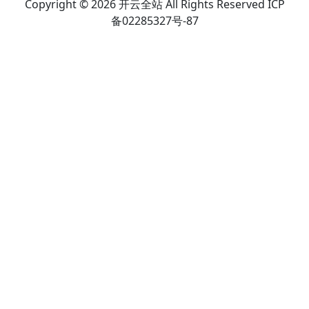
Copyright © 2026 开云全站 All Rights Reserved ICP
备02285327号-87